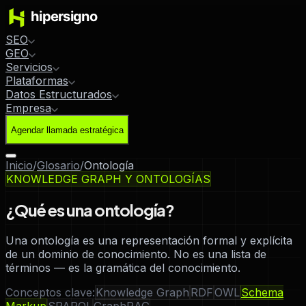
SEO
GEO
Servicios
Plataformas
Datos Estructurados
Empresa
Agendar llamada estratégica
Inicio
/
Glosario
/
Ontología
KNOWLEDGE GRAPH Y ONTOLOGÍAS
¿Qué es una ontología?
Una ontología es una representación formal y explícita
de un dominio de conocimiento. No es una lista de
términos — es la gramática del conocimiento.
Conceptos clave:
Knowledge Graph
RDF
OWL
Schema
Markup
SPARQL
GraphRAG