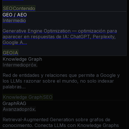
SEO
Contenido
GEO / AEO
Intermedio
Generative Engine Optimization — optimización para
aparecer en respuestas de IA: ChatGPT, Perplexity,
Google A…
GEO
IA
Knowledge Graph
Intermedio
próx.
Red de entidades y relaciones que permite a Google y
los LLMs razonar sobre el mundo, no solo indexar
palabras…
Knowledge Graph
SEO
GraphRAG
Avanzado
próx.
Retrieval-Augmented Generation sobre grafos de
conocimiento. Conecta LLMs con Knowledge Graphs