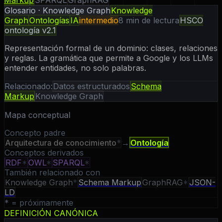
Glosario · Knowledge Graph
Knowledge
Graph
Ontologías
IA
intermedio
8
min de lectura
HSCO
ontología v2.1
Representación formal de un dominio: clases, relaciones
y reglas. La gramática que permite a Google y los LLMs
entender entidades, no solo palabras.
Relacionado:
Datos estructurados
Schema
Markup
Knowledge Graph
Mapa conceptual
Concepto padre
Arquitectura de conocimiento
*
→
Ontología
Conceptos derivados
RDF
*
OWL
*
SPARQL
*
También relacionado con
Knowledge Graph
*
Schema Markup
GraphRAG
*
JSON-
LD
* = próximamente
DEFINICIÓN CANÓNICA