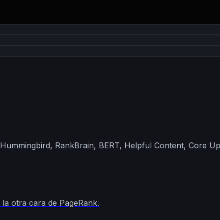
 Hummingbird, RankBrain, BERT, Helpful Content, Core Up
 la otra cara de PageRank.