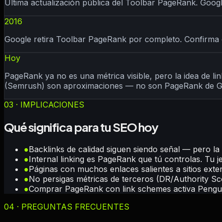
Última actualización pública del Toolbar PageRank. Google
2016
Google retira Toolbar PageRank por completo. Confirma qu
Hoy
PageRank ya no es una métrica visible, pero la idea de l
(Semrush) son aproximaciones — no son PageRank de G
03 · IMPLICACIONES
Qué significa para tu SEO hoy
●
Backlinks de calidad siguen siendo señal — pero la 
●
Internal linking es PageRank que tú controlas. Tu 
●
Páginas con muchos enlaces salientes a sitios exter
●
No persigas métricas de terceros (DR/Authority Sco
●
Comprar PageRank con link schemes activa Penguin
04 · PREGUNTAS FRECUENTES