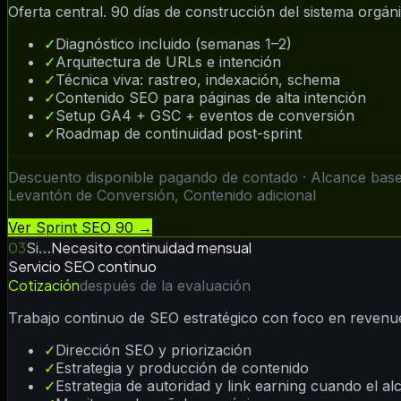
Oferta central. 90 días de construcción del sistema orgáni
✓
Diagnóstico incluido (semanas 1–2)
✓
Arquitectura de URLs e intención
✓
Técnica viva: rastreo, indexación, schema
✓
Contenido SEO para páginas de alta intención
✓
Setup GA4 + GSC + eventos de conversión
✓
Roadmap de continuidad post-sprint
Descuento disponible pagando de contado · Alcance base
Levantón de Conversión, Contenido adicional
Ver Sprint SEO 90 →
03
Necesito continuidad mensual
Si…
Servicio SEO continuo
Cotización
después de la evaluación
Trabajo continuo de SEO estratégico con foco en revenue o
✓
Dirección SEO y priorización
✓
Estrategia y producción de contenido
✓
Estrategia de autoridad y link earning cuando el alc