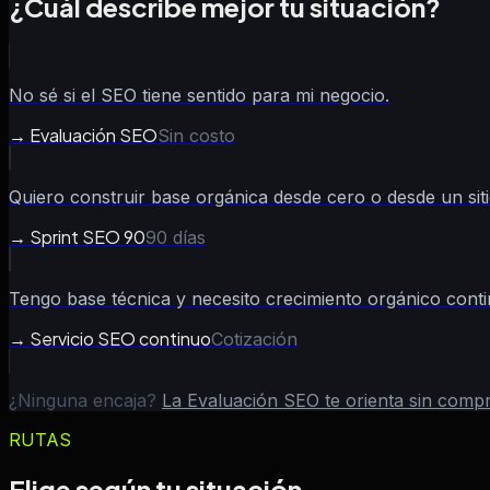
¿Cuál describe mejor tu situación?
No sé si el SEO tiene sentido para mi negocio.
→
Evaluación SEO
Sin costo
Quiero construir base orgánica desde cero o desde un sitio
→
Sprint SEO 90
90 días
Tengo base técnica y necesito crecimiento orgánico conti
→
Servicio SEO continuo
Cotización
¿Ninguna encaja?
La Evaluación SEO te orienta sin com
RUTAS
Elige según tu situación