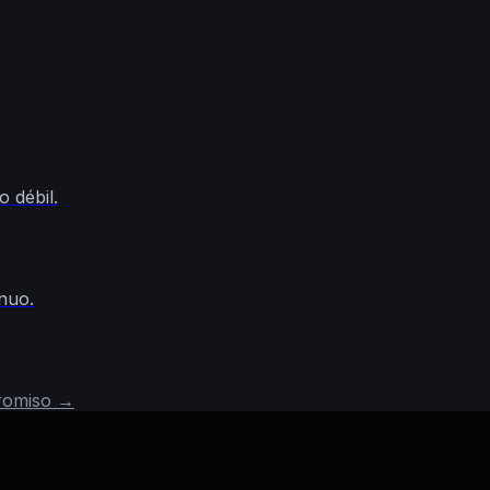
 débil.
nuo.
promiso →