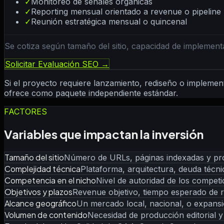
✓
Monitoreo de señales orgánicas
✓
Reporting mensual orientado a revenue o pipeline
✓
Reunión estratégica mensual o quincenal
Se cotiza según tamaño del sitio, capacidad de implement
Solicitar Evaluación SEO →
Si el proyecto requiere lanzamiento, rediseño o implem
ofrece como paquete independiente estándar.
FACTORES
Variables que impactan la inversión
Tamaño del sitio
Número de URLs, páginas indexadas y prof
Complejidad técnica
Plataforma, arquitectura, deuda técn
Competencia en el nicho
Nivel de autoridad de los compet
Objetivos y plazos
Revenue objetivo, tiempo esperado de r
Alcance geográfico
Un mercado local, nacional, o expansi
Volumen de contenido
Necesidad de producción editorial y 